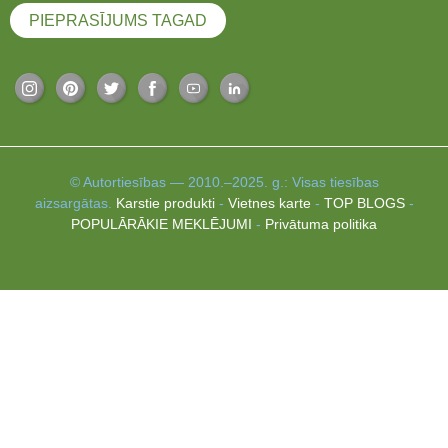
PIEPRASĪJUMS TAGAD
© Autortiesības — 2010.–2025. g.: Visas tiesības
aizsargātas.
Karstie produkti
-
Vietnes karte
-
TOP BLOGS
-
POPULĀRĀKIE MEKLĒJUMI
-
Privātuma politika