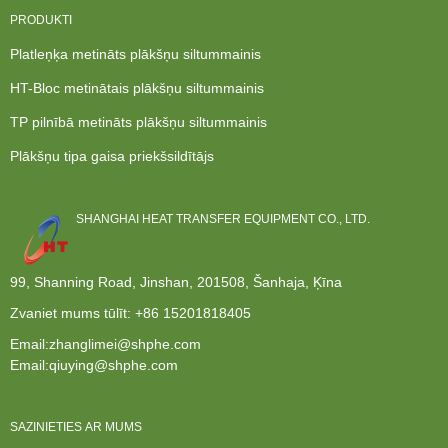
PRODUKTI
Platleņķa metināts plākšņu siltummainis
HT-Bloc metinātais plākšņu siltummainis
TP pilnībā metināts plākšņu siltummainis
Plākšņu tipa gaisa priekšsildītājs
SHANGHAI HEAT TRANSFER EQUIPMENT CO., LTD.
99, Shanning Road, Jinshan, 201508, Šanhaja, Ķīna
Zvaniet mums tūlīt:
+86 15201818405
Email:zhanglimei@shphe.com
Email:qiuying@shphe.com
SAZINIETIES AR MUMS