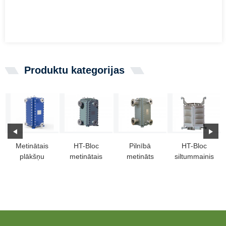
Produktu kategorijas
Metinātais
HT-Bloc
Pilnībā
HT-Bloc
plākšņu
metinātais
metināts
siltummainis
siltummainis
plākšņu
bloka
ar platu
HT-BLOC:
siltummainis
plākšņu
spraugas
ideāla izvē...
siltummainis
kanālu