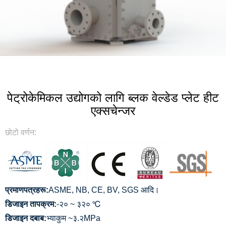
पेट्रोकेमिकल उद्योगको लागि ब्लक वेल्डेड प्लेट हीट
एक्सचेन्जर
छोटो वर्णन:
प्रमाणपत्रहरू:
ASME, NB, CE, BV, SGS आदि।
डिजाइन तापक्रम:
-२० ~ ३२० ℃
डिजाइन दबाब:
भ्याकुम ~३.२MPa