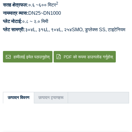
2
सतह क्षेत्रफल:
०.६ ~६०० मिटर
नाममात्र व्यास:
DN25~DN1000
प्लेट मोटाई:
०.८ ~ २.० मिमी
प्लेट सामग्री:
३०४L, ३१६L, ९०४L, २५४SMO, डुप्लेक्स SS, टाइटेनियम
हामीलाई इमेल पठाउनुहोस्
PDF को रूपमा डाउनलोड गर्नुहोस्
उत्पादन विवरण
उत्पादन ट्यागहरू