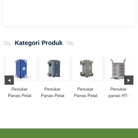
Kategori Produk
Penukar
Penukar
Penukar
Penukar
Panas Pelat
Panas Pelat
Panas Pelat
panas HT-
Las HT-
Las HT-Bloc
Blok yang
Bloc dengan
BLOC:
Dilas
saluran celah
Pilihan
Sepenuhnya
lebar
Ideal...