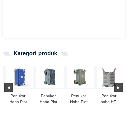
Kategori produk
Penukar
Penukar
Penukar
Penukar
Haba Plat
Haba Plat
Haba Plat
haba HT-
Dikimpal HT-
Kimpalan
Blok Dikimpal
Bloc dengan
BLOC:
HT-Bloc
Semua
saluran
Pilihan
jurang lebar
Ideal...