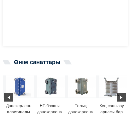
Өнім санаттары
Дәнекерленген
HT-блокты
Толық
Кең саңылау
пластиналы
дәнекерленген
дәнекерленген
арнасы бар
жылу
пластиналы
блокты
HT-блок
алмастырғыш
жылу
пластиналы
жылу
HT-BLOC:
алмастырғыш
жылу
алмастырғыш