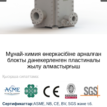
Мұнай-химия өнеркәсібіне арналған
блокты дәнекерленген пластиналы
жылу алмастырғыш
Қысқаша сипаттама:
Сертификаттар:
ASME, NB, CE, BV, SGS және т.б.