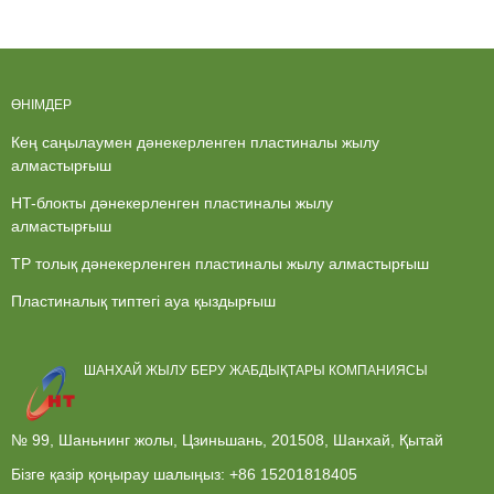
Идеал
алмастырғыш
таңдау...
ӨНІМДЕР
Кең саңылаумен дәнекерленген пластиналы жылу
алмастырғыш
HT-блокты дәнекерленген пластиналы жылу
алмастырғыш
TP толық дәнекерленген пластиналы жылу алмастырғыш
Пластиналық типтегі ауа қыздырғыш
ШАНХАЙ ЖЫЛУ БЕРУ ЖАБДЫҚТАРЫ КОМПАНИЯСЫ
№ 99, Шаньнинг жолы, Цзиньшань, 201508, Шанхай, Қытай
Бізге қазір қоңырау шалыңыз:
+86 15201818405