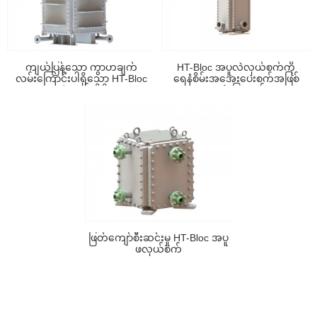
ကျယ်ပြန့်သော ကွာဟချက်
HT-Bloc အပူလဲလှယ်စက်ကို
လမ်းကြောင်းပါရှိသော HT-Bloc
ရေနံစိမ်းအအေးပေးစက်အဖြစ်
အပူလဲလှယ်ကိရိယာ
အသုံးပြုသည်
ဖြတ်ကျော်စီးဆင်းမှု HT-Bloc အပူ
ဖလှယ်စက်