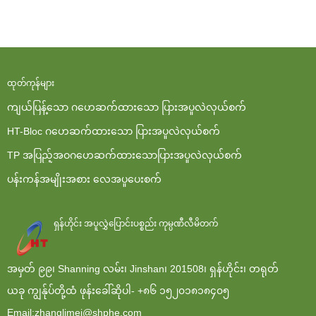
ထုတ်ကုန်များ
ကျယ်ပြန့်သော ဂဟေဆက်ထားသော ပြားအပူလဲလှယ်စက်
HT-Bloc ဂဟေဆက်ထားသော ပြားအပူလဲလှယ်စက်
TP အပြည့်အဝဂဟေဆက်ထားသောပြားအပူလဲလှယ်စက်
ပန်းကန်အမျိုးအစား လေအပူပေးစက်
ရှန်ဟိုင်း အပူလွှဲပြောင်းပစ္စည်း ကုမ္ပဏီလီမိတက်
အမှတ် ၉၉၊ Shanning လမ်း၊ Jinshan၊ 201508၊ ရှန်ဟိုင်း၊ တရုတ်
ယခု ကျွန်ုပ်တို့ထံ ဖုန်းခေါ်ဆိုပါ-
+၈၆ ၁၅၂၀၁၈၁၈၄၀၅
Email:zhanglimei@shphe.com