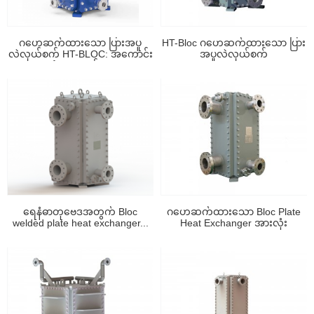
ဂဟေဆက်ထားသော ပြားအပူ
HT-Bloc ဂဟေဆက်ထားသော ပြား
လဲလှယ်စက် HT-BLOC: အကောင်း
အပူလဲလှယ်စက်
ဆုံးရွေးချယ်မှု...
ရေနံဓာတုဗေဒအတွက် Bloc
ဂဟေဆက်ထားသော Bloc Plate
welded plate heat exchanger...
Heat Exchanger အားလုံး