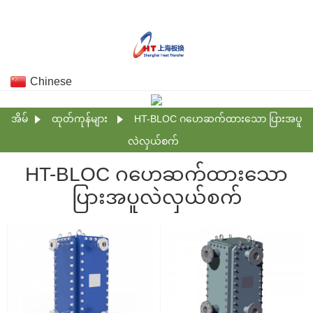
Chinese
အိမ်
ထုတ်ကုန်များ
HT-BLOC ဂဟေဆက်ထားသော ပြားအပူ
လဲလှယ်စက်
HT-BLOC ဂဟေဆက်ထားသော
ပြားအပူလဲလှယ်စက်