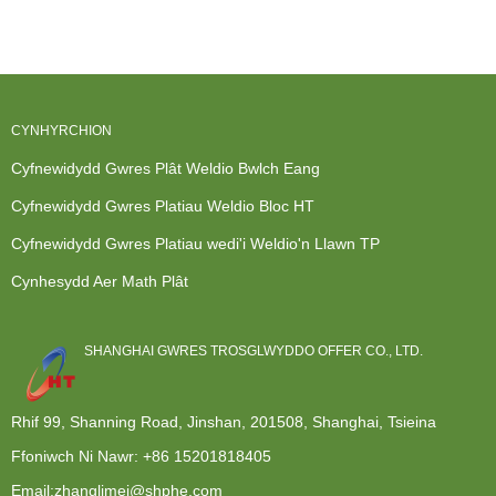
CYNHYRCHION
Cyfnewidydd Gwres Plât Weldio Bwlch Eang
Cyfnewidydd Gwres Platiau Weldio Bloc HT
Cyfnewidydd Gwres Platiau wedi'i Weldio'n Llawn TP
Cynhesydd Aer Math Plât
SHANGHAI GWRES TROSGLWYDDO OFFER CO., LTD.
Rhif 99, Shanning Road, Jinshan, 201508, Shanghai, Tsieina
Ffoniwch Ni Nawr:
+86 15201818405
Email:zhanglimei@shphe.com