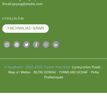
Email:qiuying@shphe.com
CYSYLLTU Â NI
YMCHWILIAD NAWR
© Hawlfraint - 2010-2025: Cedwir Pob Hawl.
Cynhyrchion Poeth
-
Map o'r Wefan
-
BLOG GORAU
-
CHWILIAD UCHAF
-
Polisi
Preifatrwydd