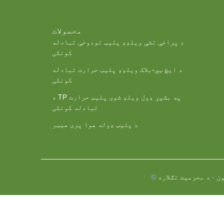
نکی د سټډ شوي نوزل ​​سره
محصولات
د پراخې تشې ویلډډ پلیټ تودوخې تبادله
کونکی
د ایچ ټي-بلاک ویلډډ پلیټ حرارت تبادله
کونکی
د TP په بشپړ ډول ویلډ شوی پلیټ حرارت
تبادله کونکی
د پلیټ ډوله هوا پری هیټر
ن
-
د محرمیت تګلاره