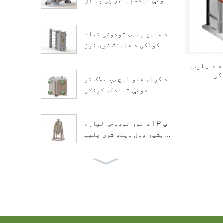
دوخې ایکسچینجر چې په ال
مونیم کې کارول کیږي ...
د مایع پلیټ تودوخې تباد
له کونکی د فلینګ شوي نوز
ل ​​سره
 د پلیټ
کی
د کراس فلو ایچ ټي بلاک تو
دوخې تبادله کونکی
د لوړ تودوخې لپاره TP پ
ه بشپړ ډول ویلډ شوی پلیټ
تودوخې ایکسچینجر ...
د پراخ تشې ویلډډ پلیټ تو
دوخې ایکسچینجر چې په ای
تانول کې کارول کیږي ...
د پلیټ تودوخې تبادله کو