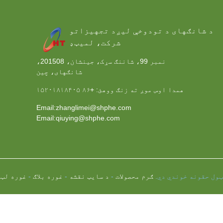
د شانګهای د تودوخې لیږد تجهیزاتو
شرکت، لمیټډ
نمبر 99، شاننګ سړک، جينشان، 201508،
شانګهای، چين
همدا اوس موږ ته زنګ ووهئ:
+۸۶ ۱۵۲۰۱۸۱۸۴۰۵
Email:zhanglimei@shphe.com
Email:qiuying@shphe.com
ګرم محصولات
-
د سایټ نقشه
-
غوره بلاګ
-
غوره لټو