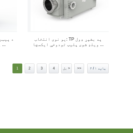
یو نوی انتخاب: TP په بشپړ ډول
د پیټر
ویلډ شوی پلیټ تودوخې ایکسچا ...
پلیټ تودوخې ایکسچینجر ...
پاڼه ۱ / ۴
>>
بل >
4
3
2
1