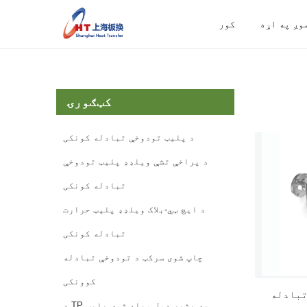
وږ په اړه
کور
کټګورۍ
د پلیټ تودوخې تبادله کونکی
د پراخې تشې ویلډډ پلیټ تودوخې
تبادله کونکی
د ایچ ټي-بلاک ویلډډ پلیټ حرارت
تبادله کونکی
چاپ شوی سرکټ د تودوخې تبادله
کوونکی
تبادله
د TP په بشپړ ډول ویلډ شوی پلیټ