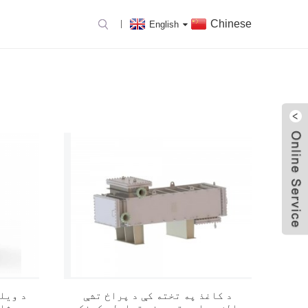
Chinese
English
د کاغذ په تخته کې د پراخ تشې
د ویل
بالښت پلیټ تودوخې تبادله کونکی
کونکی HT-BLOC: مثالی انتخاب ...