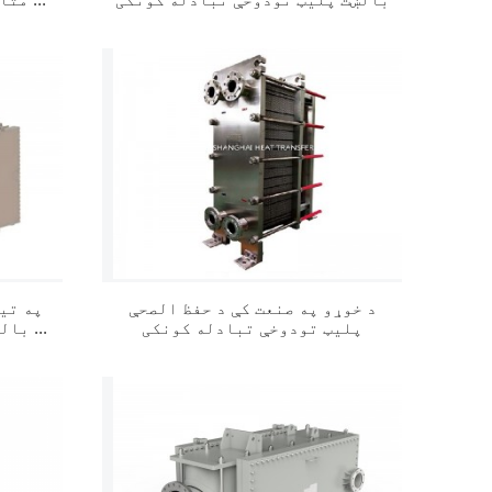
...
د خوړو په صنعت کې د حفظ الصحې
په تی
پلیټ تودوخې تبادله کونکی
بالښت پلیټ تودوخې ایکسچینجر ...