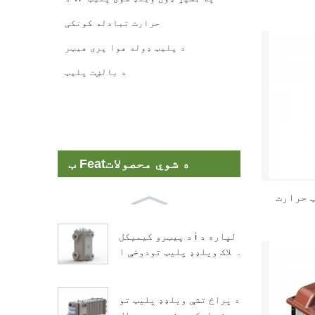
حرارت تبادله کونکی
د پلیټ ډوله هوا پری هیټر
د بالښت پلیټ
ب Featه شوي محصولات
ټ حرارت
د پیټرو کیمیکل i لپاره د
بلاک ویلډډ پلیټ تودوخې ا
یکسچینجر ...
د پراخ تشې ویلډډ پلیټ تو