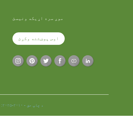
موږ سره اړیکه ونیسئ
اوس پوښتنه وکړئ
© د چاپ حق - ۲۰۱۰-۲۰۲۵: ټول حقونه خوندي دي.