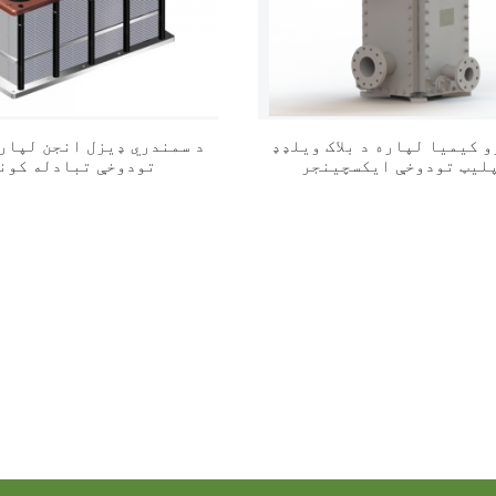
و کیمیا لپاره د بلاک ویلډډ
د سمندري ډیزل انجن لپاره
تودوخې تبادله کون