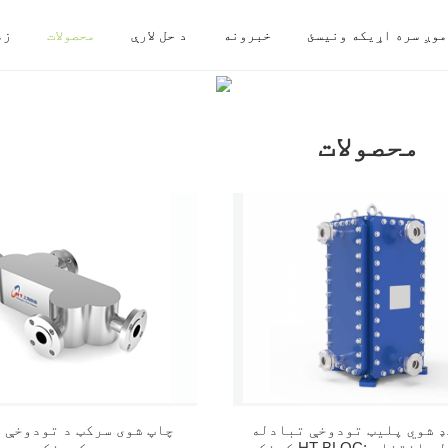
موږ سره اړیکه ونیسئ
خبرونه
د حل لارې
محصولات
زم
کور
محصولات
محصولات
ډ شوي پلیټ تودوخې تبادله
چاپ شوی سرکټ د تودوخې 
کوونکی