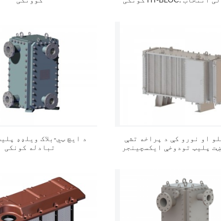
لو او نورو کې د پراخه تشې
د ایچ ټي-بلاک ویلډډ پلی
تبادله کونکی