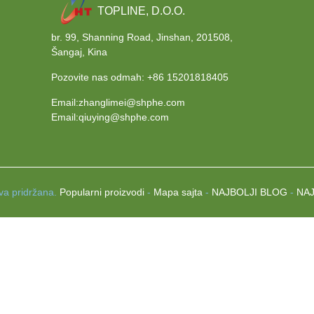
TOPLINE, D.O.O.
br. 99, Shanning Road, Jinshan, 201508,
Šangaj, Kina
Pozovite nas odmah:
+86 15201818405
Email:zhanglimei@shphe.com
Email:qiuying@shphe.com
va pridržana.
Popularni proizvodi
-
Mapa sajta
-
NAJBOLJI BLOG
-
NA