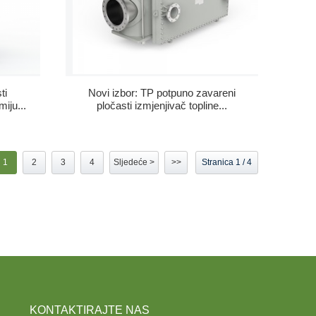
ti
Novi izbor: TP potpuno zavareni
iju...
pločasti izmjenjivač topline...
1
2
3
4
Sljedeće >
>>
Stranica 1 / 4
KONTAKTIRAJTE NAS