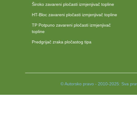
Široko zavareni pločasti izmjenjivač topline
HT-Bloc zavareni pločasti izmjenjivač topline
TP Potpuno zavareni pločasti izmjenjivač
topline
Predgrijač zraka pločastog tipa
© Autorsko pravo - 2010-2025: Sva pra