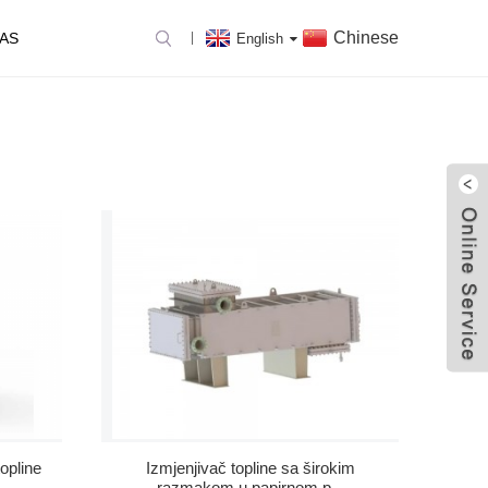
Chinese
AS
English
topline
Izmjenjivač topline sa širokim
.
razmakom u papirnom p...