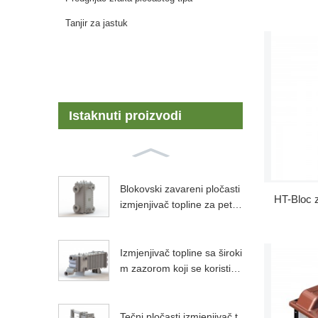
Tanjir za jastuk
Istaknuti proizvodi
Blokovski zavareni pločasti
HT-Bloc z
izmjenjivač topline za petro
hemijsku...
Izmjenjivač topline sa široki
m zazorom koji se koristi u
aluminijskim...
Tečni pločasti izmjenjivač t