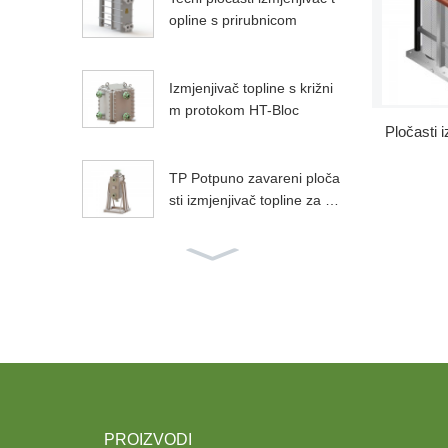
opline s prirubnicom
Izmjenjivač topline s križni
m protokom HT-Bloc
Pločasti 
TP Potpuno zavareni ploča
sti izmjenjivač topline za vis
oke temperature...
Široko zavareni pločasti iz
mjenjivač topline koji se kor
isti u etanolu...
Pločasti izmjenjivač topline
s nazubljenom mlaznicom
PROIZVODI