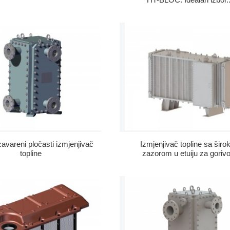
avareni pločasti izmjenjivač
Izmjenjivač topline sa širo
topline
zazorom u etuiju za gorivo