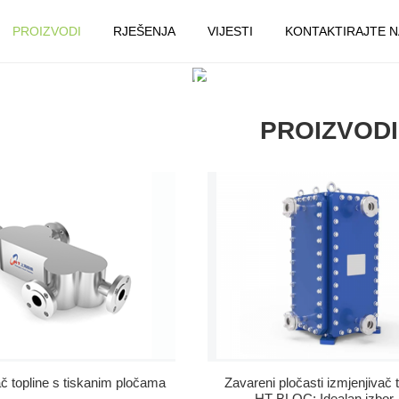
PROIZVODI
RJEŠENJA
VIJESTI
KONTAKTIRAJTE N
DOM
PROIZVODI
PROIZVODI
ač topline s tiskanim pločama
Zavareni pločasti izmjenjivač 
HT-BLOC: Idealan izbor..