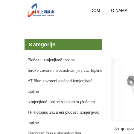
DOM
O NAMA
Kategorije
Pločasti izmjenjivač topline
Široko zavareni pločasti izmjenjivač topline
HT-Bloc zavareni pločasti izmjenjivač
topline
Izmjenjivač topline s tiskanim pločama
TP Potpuno zavareni pločasti izmjenjivač
topline
Izmjenjiv
Predgrijač zraka pločastog tipa