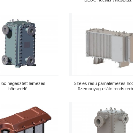
loc hegesztett lemezes
Széles résű párnalemezes hőc
hőcserélő
üzemanyag-ellátó rendszerb