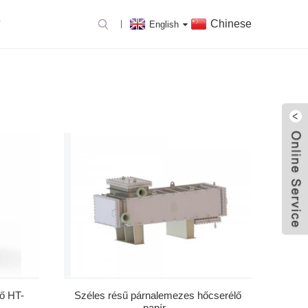
Chinese
T
English
ő HT-
Széles résű párnalemezes hőcserélő
.
papír...