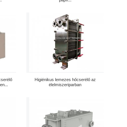
serélő
Higiénikus lemezes hőcserélő az
en...
élelmiszeriparban