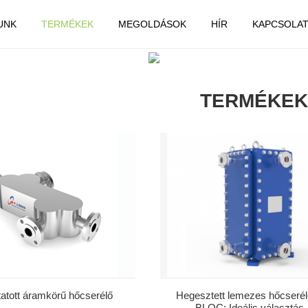
UNK
TERMÉKEK
MEGOLDÁSOK
HÍR
KAPCSOLA
OTTHON
TERMÉKEK
TERMÉKEK
tott áramkörű hőcserélő
Hegesztett lemezes hőcserél
BLOC: Ideális választás..