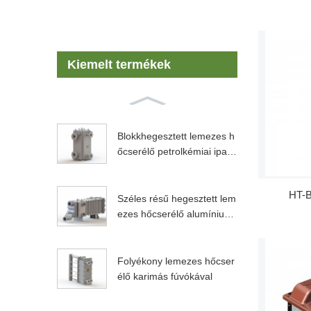
Kiemelt termékek
Blokkhegesztett lemezes h
őcserélő petrolkémiai iparh
oz...
HT-B
Széles résű hegesztett lem
ezes hőcserélő alumínium-
oxid...
Folyékony lemezes hőcser
élő karimás fúvókával