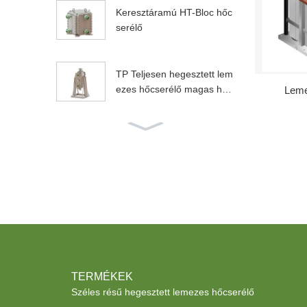
Keresztáramú HT-Bloc hőc
serélő
TP Teljesen hegesztett lem
ezes hőcserélő magas hő
Leme
mérsékletű...
Széles résű hegesztett lem
ezes hőcserélő etanolgyárt
ásban...
Lemezes hőcserélő szegec
ses fúvókával
TERMÉKEK
Széles résű hegesztett lemezes hőcserélő