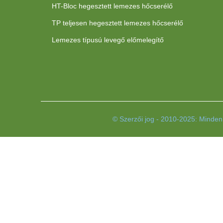
HT-Bloc hegesztett lemezes hőcserélő
TP teljesen hegesztett lemezes hőcserélő
Lemezes típusú levegő előmelegítő
© Szerzői jog - 2010-2025: Minden 