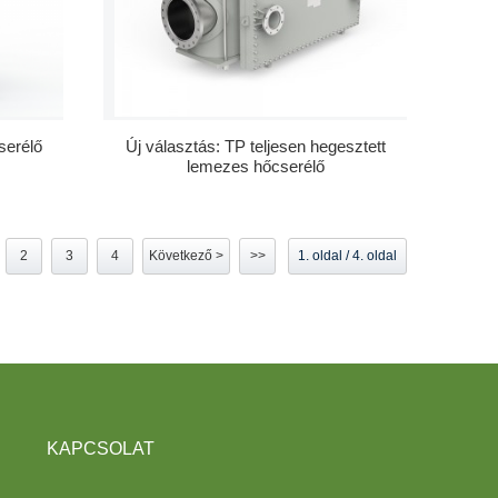
serélő
Új választás: TP teljesen hegesztett
lemezes hőcserélő
2
3
4
Következő >
>>
1. oldal / 4. oldal
KAPCSOLAT