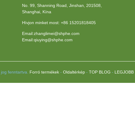
No. 99, Shanning Road, Jinshan, 201508,
Shanghai, Kína
Hívjon minket most:
+86 15201818405
Email:zhanglimei@shphe.com
Email:qiuying@shphe.com
jog fenntartva.
Forró termékek
-
Oldaltérkép
-
TOP BLOG
-
LEGJOBB