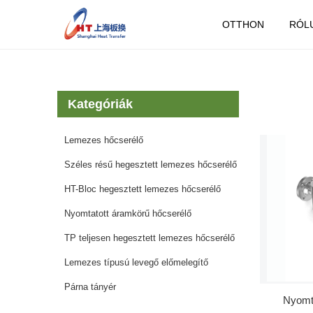
OTTHON
RÓL
Kategóriák
Lemezes hőcserélő
Széles résű hegesztett lemezes hőcserélő
HT-Bloc hegesztett lemezes hőcserélő
Nyomtatott áramkörű hőcserélő
TP teljesen hegesztett lemezes hőcserélő
Lemezes típusú levegő előmelegítő
Párna tányér
Nyomta