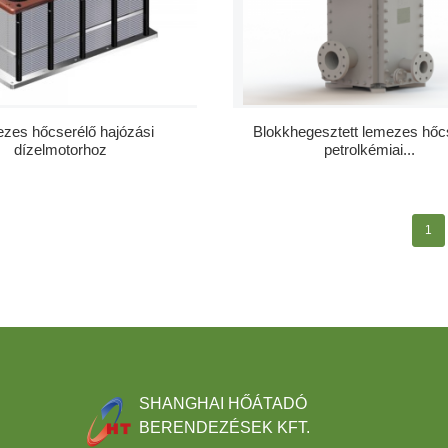
zes hőcserélő hajózási
Blokkhegesztett lemezes hőc
dízelmotorhoz
petrolkémiai...
1
SHANGHAI HŐÁTADÓ
BERENDEZÉSEK KFT.