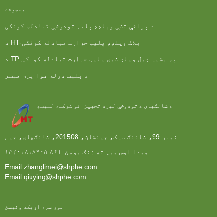
محصولات
د پراخې تشې ویلډډ پلیټ تودوخې تبادله کونکی
د HT-بلاک ویلډډ پلیټ حرارت تبادله کونکی
د TP په بشپړ ډول ویلډ شوی پلیټ حرارت تبادله کونکی
د پلیټ ډوله هوا پری هیټر
د شانګهای د تودوخې لیږد تجهیزاتو شرکت، لمیټډ
نمبر 99، شاننګ سړک، جينشان، 201508، شانګهای، چين
همدا اوس موږ ته زنګ ووهئ:
+۸۶ ۱۵۲۰۱۸۱۸۴۰۵
Email:zhanglimei@shphe.com
Email:qiuying@shphe.com
موږ سره اړیکه ونیسئ