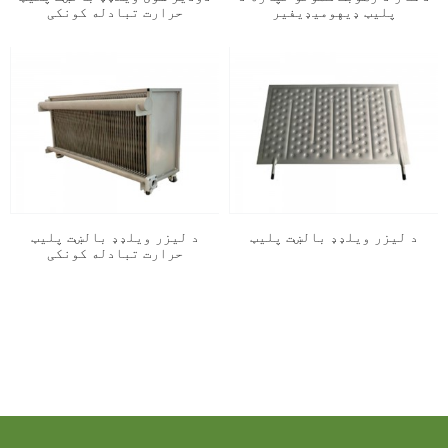
پلیټ ډیهومیډیفیر
حرارت تبادله کونکی
د لیزر ویلډډ بالښت پلیټ
د لیزر ویلډډ بالښت پلیټ
حرارت تبادله کونکی