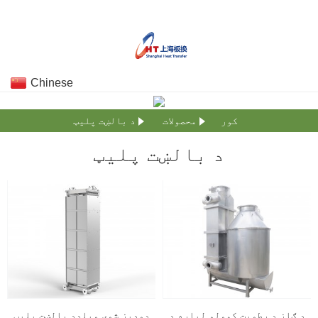
Chinese
کور
محصولات
د بالښت پلیټ
د بالښت پلیټ
د ګاز د رطوبت کمولو لپاره د
دودیز شوی ویلډډ بالښت پلیټ