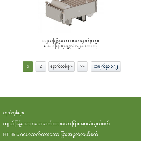
ကျယ်ပြန့်သော ဂဟေဆက်ထား
သော ပြားအပူလဲလှယ်စက်ကို
အသုံးပြုသည်...
၁
2
နောက်တစ်ခု >
>>
စာမျက်နှာ ၁ / ၂
ထုတ်ကုန်များ
ကျယ်ပြန့်သော ဂဟေဆက်ထားသော ပြားအပူလဲလှယ်စက်
HT-Bloc ဂဟေဆက်ထားသော ပြားအပူလဲလှယ်စက်