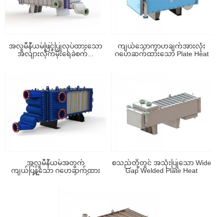
အလူမီနီယမ်ဖြင့်ပြုလုပ်ထားသော
ကျယ်သောကွာဟချက်အားလုံး
အလျားလိုက်မိုးရေခဲစက်...
ဂဟေဆက်ထားသော Plate Heat
Exchanger...
အလူမီနီယမ်အတွက်
စသည်တို့တွင် အသုံးပြုသော Wide
ကျယ်ပြန့်သော ဂဟေဆက်ထား
Gap Welded Plate Heat
သော ပြားအပူလဲလှယ်စက်...
Exchanger ...