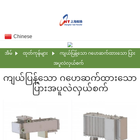
Chinese
အိမ်
ထုတ်ကုန်များ
ကျယ်ပြန့်သော ဂဟေဆက်ထားသော ပြား
အပူလဲလှယ်စက်
ကျယ်ပြန့်သော ဂဟေဆက်ထားသော
ပြားအပူလဲလှယ်စက်