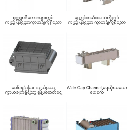
စက္ကူပရိဘောဂများတွင်
လောင်စာဆီစသည်တို့တွင်
ကျယ်ပြန့်သောကွာဟချက်ရှိသော
ကျယ်ပြန့်သော ကွာဟချက်ရှိသော
ခေါင်းအုံးပြားအပူလဲလှယ်စက်...
ခေါင်းအုံးပြား အပူလဲလှယ်စက်...
ခေါင်းအုံးပြား ကျယ်သော
Wide Gap Channel ရေဆိုးအအေး
ကွာဟချက်ရှိသော စွန့်ပစ်ဓာတ်ငွေ့
ပေးစက်
ကွန်ဒင်ဆာ