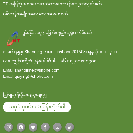
TP အပြည့်အဝဂဟေဆက်ထားသောပြားအပူလဲလှယ်စက်
ပန်းကန်အမျိုးအစား လေအပူပေးစက်
ရှန်ဟိုင်း အပူလွှဲပြောင်းပစ္စည်း ကုမ္ပဏီလီမိတက်
အမှတ် ၉၉၊ Shanning လမ်း၊ Jinshan၊ 201508၊ ရှန်ဟိုင်း၊ တရုတ်
ယခု ကျွန်ုပ်တို့ထံ ဖုန်းခေါ်ဆိုပါ-
+၈၆ ၁၅၂၀၁၈၁၈၄၀၅
Email:zhanglimei@shphe.com
Email:qiuying@shphe.com
ကြှနျုပျတို့ကိုဆကျသှယျရနျ
ယခုပဲ စုံစမ်းမေးမြန်းလိုက်ပါ