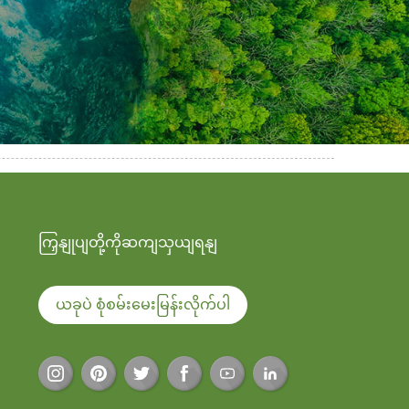
ကြှနျုပျတို့ကိုဆကျသှယျရနျ
ယခုပဲ စုံစမ်းမေးမြန်းလိုက်ပါ