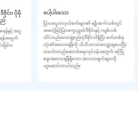
ပေါ့ပါးသော
င်း၊ ပိုမို
ရည်
ပြားအပူလဲလှယ်စက်များ၏ မျိုးဆက်သစ်တွင်
အဆင့်မြင့်ပြားကွေးညွှတ်ဒီဇိုင်းနှင့် ကျစ်လစ်
ရန်နှင့် အပူ
သိပ်သည်းသောဖွဲ့စည်းပုံဒီဇိုင်းပါရှိပြီး စက်တစ်ခု
င်ရန်အတွက်
လုံး၏အလေးချိန်ကို သိသိသာသာလျှော့ချပေးပြီး
ခြင်း။
သင်္ဘောတည်ဆောက်ရေးလုပ်ငန်းအတွက် မကြုံ
စဖူးအလေးချိန်ရှိသော အားသာချက်များကို
ယူဆောင်လာပါသည်။