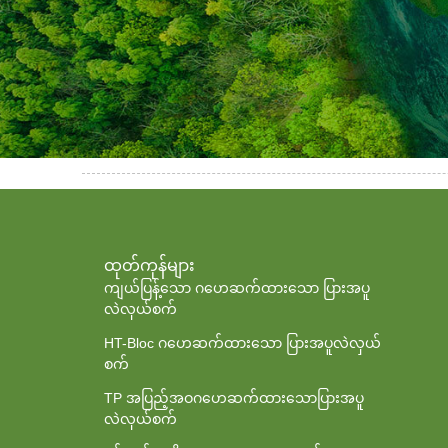
ထုတ်ကုန်များ
ကျယ်ပြန့်သော ဂဟေဆက်ထားသော ပြားအပူ
လဲလှယ်စက်
HT-Bloc ဂဟေဆက်ထားသော ပြားအပူလဲလှယ်
စက်
TP အပြည့်အဝဂဟေဆက်ထားသောပြားအပူ
လဲလှယ်စက်