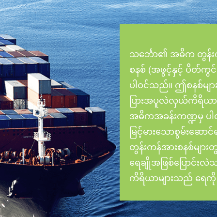
သင်္ဘော၏ အဓိက တွန်း
စနစ် (အဖွင့်နှင့် ပိတ်ကွင
ပါဝင်သည်။ ဤစနစ်များသ
ပြားအပူလဲလှယ်ကိရိယာမ
အဓိကအခန်းကဏ္ဍမှ ပါဝင
မြင့်မားသောစွမ်းဆောင
တွန်းကန်အားစနစ်များတ
ရေချိုအဖြစ်ပြောင်းလဲသ
ကိရိယာများသည် ရေကို အင