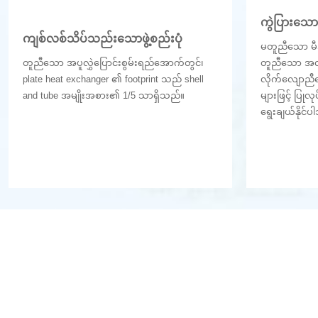
ကွဲပြားသော 
ကျစ်လစ်သိပ်သည်းသောဖွဲ့စည်းပုံ
မတူညီသော မီဒီ
တူညီသော အပူလွှဲပြောင်းစွမ်းရည်အောက်တွင်၊
တူညီသော အလု
plate heat exchanger ၏ footprint သည် shell
လိုက်လျောညီထ
and tube အမျိုးအစား၏ 1/5 သာရှိသည်။
များဖြင့် ပြု
ရွေးချယ်နိုင်