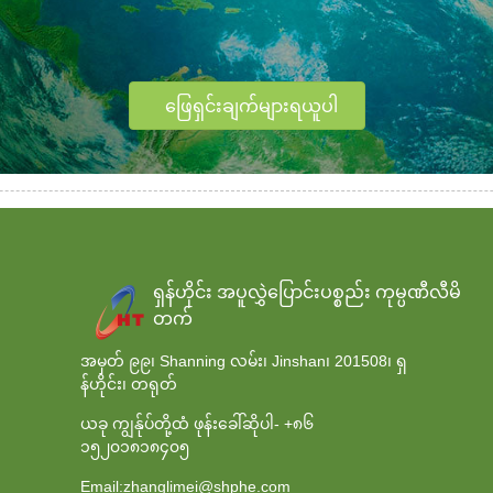
ဖြေရှင်းချက်များရယူပါ
ရှန်ဟိုင်း အပူလွှဲပြောင်းပစ္စည်း ကုမ္ပဏီလီမိ
တက်
အမှတ် ၉၉၊ Shanning လမ်း၊ Jinshan၊ 201508၊ ရှ
န်ဟိုင်း၊ တရုတ်
ယခု ကျွန်ုပ်တို့ထံ ဖုန်းခေါ်ဆိုပါ-
+၈၆
၁၅၂၀၁၈၁၈၄၀၅
Email:zhanglimei@shphe.com