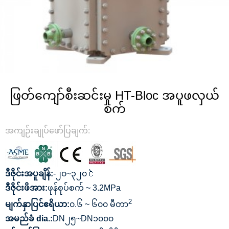
ဖြတ်ကျော်စီးဆင်းမှု HT-Bloc အပူဖလှယ်
စက်
အကျဉ်းချုပ်ဖော်ပြချက်:
ဒီဇိုင်းအပူချိန်:
-၂၀~၃၂၀ ℃
ဒီဇိုင်းဖိအား:
ဖုန်စုပ်စက် ~ 3.2MPa
2
မျက်နှာပြင်ဧရိယာ:
၀.၆ ~ ၆၀၀ မီတာ
အမည်ခံ dia.:
DN၂၅~DN၁၀၀၀