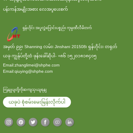
ပန်းကန်အမျိုးအစား လေအပူပေးစက်
ရှန်ဟိုင်း အပူလွှဲပြောင်းပစ္စည်း ကုမ္ပဏီလီမိတက်
အမှတ် ၉၉၊ Shanning လမ်း၊ Jinshan၊ 201508၊ ရှန်ဟိုင်း၊ တရုတ်
ယခု ကျွန်ုပ်တို့ထံ ဖုန်းခေါ်ဆိုပါ-
+၈၆ ၁၅၂၀၁၈၁၈၄၀၅
Email:zhanglimei@shphe.com
Email:qiuying@shphe.com
ကြှနျုပျတို့ကိုဆကျသှယျရနျ
ယခုပဲ စုံစမ်းမေးမြန်းလိုက်ပါ