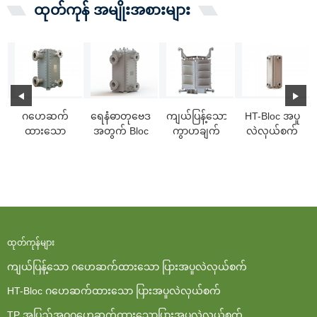
ထုတ်ကုန် အမျိုးအစားများ
ဂဟေဆက်
ရေနံဓာတုဗေဒ
ကျယ်ပြန့်သော
HT-Bloc အပူ
ထားသော
အတွက် Bloc
ကွာဟချက်
လဲလှယ်စက်
Bloc Plate
welded plate
လမ်းကြောင်း
ကို ရေနံစိမ်း
Heat
heat
ပါရှိသော HT-
အအေးပေး
Exchanger
exchanger...
Bloc အပူ
စက်အဖြစ်
အားလုံး
လဲလှယ်
အသုံးပြုသည်
ကိရိယာ
ထုတ်ကုန်များ
ကျယ်ပြန့်သော ဂဟေဆက်ထားသော ပြားအပူလဲလှယ်စက်
HT-Bloc ဂဟေဆက်ထားသော ပြားအပူလဲလှယ်စက်
TP အပြည့်အဝဂဟေဆက်ထားသောပြားအပူလဲလှယ်စက်