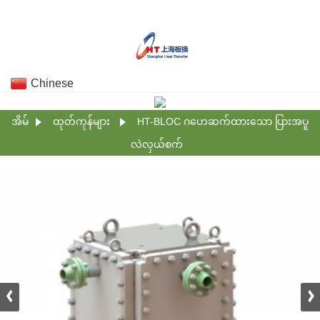
Chinese
အိမ်
ထုတ်ကုန်များ
HT-BLOC ဂဟေဆက်ထားသော ပြားအပူ
လဲလှယ်စက်