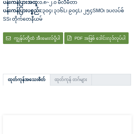
ပန်းကန်ပြားအထူ:
၀.၈~၂.၀ မီလီမီတာ
ပန်းကန်ပြားပစ္စည်း:
၃၀၄၊ ၃၁၆L၊ ၉၀၄L၊ ၂၅၄SMO၊ ဒပလပ်စ်
SS၊ တိုက်တေနီယမ်
ကျွန်ုပ်တို့ထံ အီးမေးလ်ပို့ပါ
PDF အဖြစ် ဒေါင်းလုဒ်လုပ်ပါ
ထုတ်ကုန်အသေးစိတ်
ထုတ်ကုန် တဂ်များ