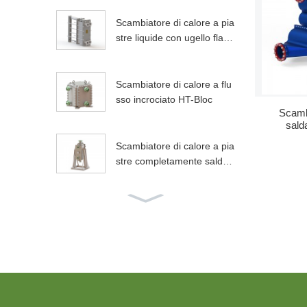
Scambiatore di calore a pia
stre liquide con ugello flang
iato
Scambiatore di calore a flu
sso incrociato HT-Bloc
Scambi
sald
Scambiatore di calore a pia
stre completamente saldat
o TP per alte temperatur
e...
Scambiatore di calore a pia
stre saldate ad ampio spaz
io utilizzato nell'etanolo...
Scambiatore di calore a pia
stre con ugello borchiato