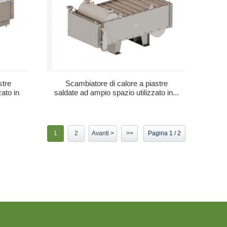
stre
Scambiatore di calore a piastre
zato in
saldate ad ampio spazio utilizzato in...
1
2
Avanti >
>>
Pagina 1 / 2