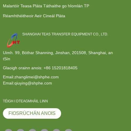
Malartóir Teasa Pláta Táthaithe go hIomlán TP
Réamhthéitheoir Aeir Cineál Pláta
SHANGHAI TEAS TRANSFER EQUIPMENT CO., LTD.
Uimh. 99, Bóthar Shanning, Jinshan, 201508, Shanghai, an
tSín
Glaoigh orainn anois:
+86 15201818405
Email:zhanglimei@shphe.com
Email:qiuying@shphe.com
TÉIGH I DTEAGMHÁIL LINN
FIOSRÚCHÁN ANOIS