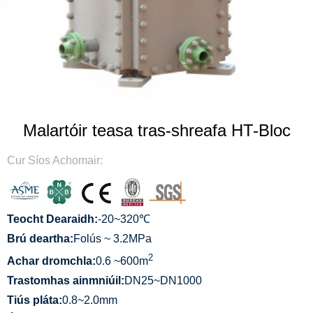
Malartóir teasa tras-shreafa HT-Bloc
Cur Síos Achomair:
Teocht Dearaidh:
-20~320℃
Brú deartha:
Folús ~ 3.2MPa
2
Achar dromchla:
0.6 ~600m
Trastomhas ainmniúil:
DN25~DN1000
Tiús pláta:
0.8~2.0mm