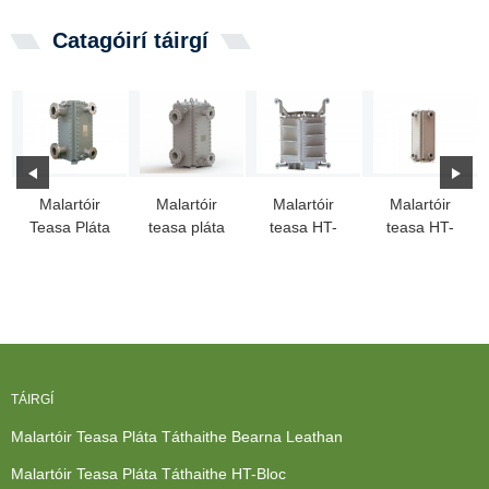
Catagóirí táirgí
Malartóir
Malartóir
Malartóir
Malartóir
Teasa Pláta
teasa pláta
teasa HT-
teasa HT-
Bloc
táthaithe bloc
Bloc le
Bloc a
Táthaithe
le haghaidh
cainéal
úsáidtear
Uile
peitriceimiceach...
bearna
mar
leathan
fhuaraitheoir
amhola
TÁIRGÍ
Malartóir Teasa Pláta Táthaithe Bearna Leathan
Malartóir Teasa Pláta Táthaithe HT-Bloc