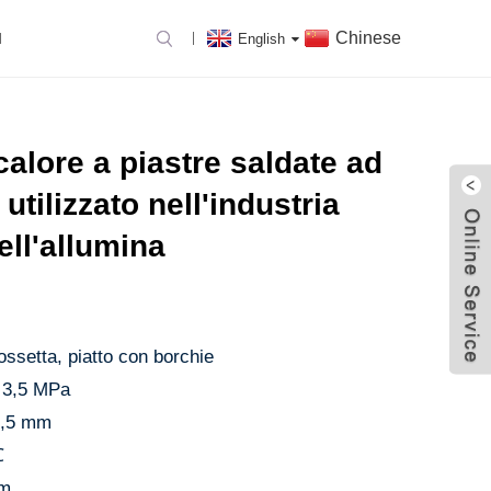
Chinese
I
English
LORE A PIASTRE
alore a piastre saldate ad
utilizzato nell'industria
ell'allumina
fossetta, piatto con borchie
～ 3,5 MPa
 2,5 mm
℃
mm