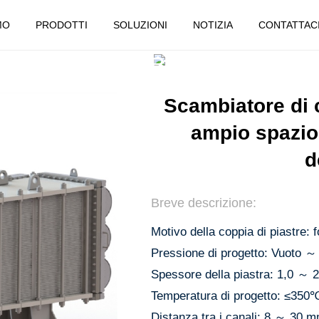
MO
PRODOTTI
SOLUZIONI
NOTIZIA
CONTATTAC
TTI
SCAMBIATORE DI CA
SALDATE A FESSURA LARGA
Scambiatore di c
ampio spazio 
d
Breve descrizione:
Motivo della coppia di piastre: 
Pressione di progetto: Vuoto 
Spessore della piastra: 1,0 ～
Temperatura di progetto: ≤350
Distanza tra i canali: 8 ～ 30 