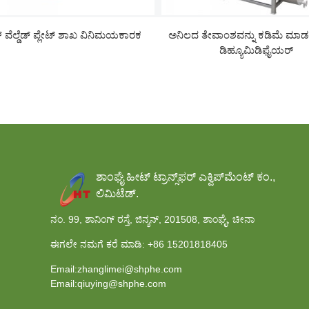
್ ವೆಲ್ಡೆಡ್ ಪ್ಲೇಟ್ ಶಾಖ ವಿನಿಮಯಕಾರಕ
ಅನಿಲದ ತೇವಾಂಶವನ್ನು ಕಡಿಮೆ ಮಾಡಲ
ಡಿಹ್ಯೂಮಿಡಿಫೈಯರ್
ಶಾಂಘೈ ಹೀಟ್ ಟ್ರಾನ್ಸ್‌ಫರ್ ಎಕ್ವಿಪ್‌ಮೆಂಟ್ ಕಂ.,
ಲಿಮಿಟೆಡ್.
ನಂ. 99, ಶಾನಿಂಗ್ ರಸ್ತೆ, ಜಿನ್ಶನ್, 201508, ಶಾಂಘೈ, ಚೀನಾ
ಈಗಲೇ ನಮಗೆ ಕರೆ ಮಾಡಿ:
+86 15201818405
Email:zhanglimei@shphe.com
Email:qiuying@shphe.com