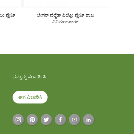
ು ಪ್ಲೇಟ್
ಲೇಸರ್ ವೆಲ್ಡೆಡ್ ಪಿಲ್ಲೋ ಪ್ಲೇಟ್ ಶಾಖ
ಫ್ಲೇಂಜ್
ವಿನಿಮಯಕಾರಕ
ನಮ್ಮನ್ನು ಸಂಪರ್ಕಿಸಿ
ಈಗ ವಿಚಾರಿಸಿ