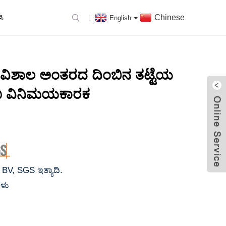
Chinese
ಸಿ
English
ವೆಲ್ಡೆಡ್ ಪ್ಲೇಟ್ ಶಾಖ
ಿ ವಿಶಾಲ ಅಂತರದ ದಿಂಬಿನ ತಟ್ಟೆಯ
ಖ ವಿನಿಮಯಕಾರಕ
BV, SGS ಇತ್ಯಾದಿ.
ಗಳು