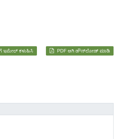
2
ೆ ಇಮೇಲ್ ಕಳುಹಿಸಿ
PDF ಆಗಿ ಡೌನ್‌ಲೋಡ್ ಮಾಡಿ