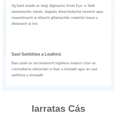
Ag baint úsáide as táirgí digiteacha Smart Eye, is féidir
réamhaisnéis sláinte, diagnóis éifeachtúlachta fuinnimh agus
meastóireacht ar éifeacht ghlantacháin malartóirí teasa a
dhéanamh ar líne.
Saol Seirbhíse a Leathnú
Bain úsáid as teicneolaíocht foghlama meaisín chun na
coinníollacha oibriúcháin is fearr a mholadh agus an saol
seirbhíse a shíneadh.
Iarratas Cás