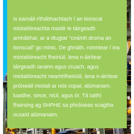
Is earnáil ríthábhachtach í an tionscal
miotalóireachta maidir le táirgeadh
amhábhar, ar a dtugtar “cnámh droma an
tionscail” go minic. De ghnáth, roinntear í ina
miotalóireacht fheiriúil, lena n-áirítear
táirgeadh iarainn agus cruach, agus
miotalóireacht neamhfheiriúil, lena n-áirítear
próiseáil miotail ar nós copar, alúmanam,
luaidhe, since, nicil, agus ór. Tá taithí
fhairsing ag SHPHE sa phróiseas scagtha
ocsaíd alúmanaim.