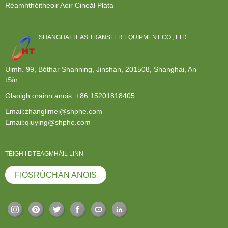
Réamhthéitheoir Aeir Cineál Pláta
SHANGHAI TEAS TRANSFER EQUIPMENT CO., LTD.
Uimh. 99, Bóthar Shanning, Jinshan, 201508, Shanghai, An
tSín
Glaoigh orainn anois:
+86 15201818405
Email:zhanglimei@shphe.com
Email:qiuying@shphe.com
TÉIGH I DTEAGMHÁIL LINN
FIOSRÚCHÁN ANOIS