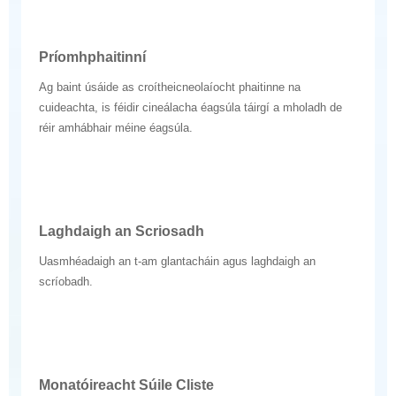
Príomhphaitinní
Ag baint úsáide as croítheicneolaíocht phaitinne na
cuideachta, is féidir cineálacha éagsúla táirgí a mholadh de
réir amhábhair méine éagsúla.
Laghdaigh an Scriosadh
Uasmhéadaigh an t-am glantacháin agus laghdaigh an
scríobadh.
Monatóireacht Súile Cliste