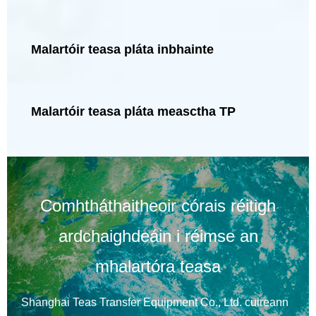
Malartóir teasa pláta inbhainte
Malartóir teasa pláta measctha TP
Comhtháthaitheoir córais réitigh
ardchaighdeáin i réimse an
mhalartóra teasa
Shanghai Teas Transfer Equipment Co., Ltd.
cuireann