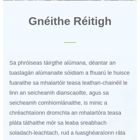
Gnéithe Réitigh
Sa phróiseas táirgthe alúmana, déantar an
tuaslagán alúmanaite sóidiam a fhuarú le huisce
fuaraithe sa mhalartóir teasa leathan-chainéil le
linn an seicheamh dianscaoilte, agus sa
seicheamh comhiomlánaithe, is minic a
chréachtaíonn dromchla an mhalartóra teasa
pláta táthaithe mór sa leaba sreabhach
soladach-leachtach, rud a luasghéaraíonn ráta