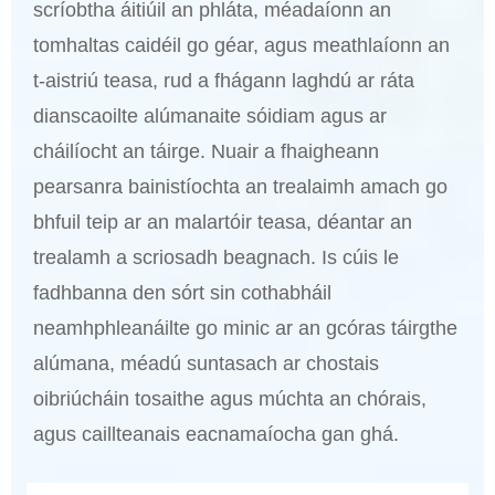
scríobtha áitiúil an phláta, méadaíonn an
tomhaltas caidéil go géar, agus meathlaíonn an
t-aistriú teasa, rud a fhágann laghdú ar ráta
dianscaoilte alúmanaite sóidiam agus ar
cháilíocht an táirge. Nuair a fhaigheann
pearsanra bainistíochta an trealaimh amach go
bhfuil teip ar an malartóir teasa, déantar an
trealamh a scriosadh beagnach. Is cúis le
fadhbanna den sórt sin cothabháil
neamhphleanáilte go minic ar an gcóras táirgthe
alúmana, méadú suntasach ar chostais
oibriúcháin tosaithe agus múchta an chórais,
agus caillteanais eacnamaíocha gan ghá.