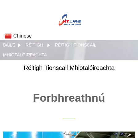
Chinese
BAILE
RÉITIGH
RÉITIGH TIONSCAIL
MHIOTALÓIREACHTA
Réitigh Tionscail Mhiotalóireachta
Forbhreathnú