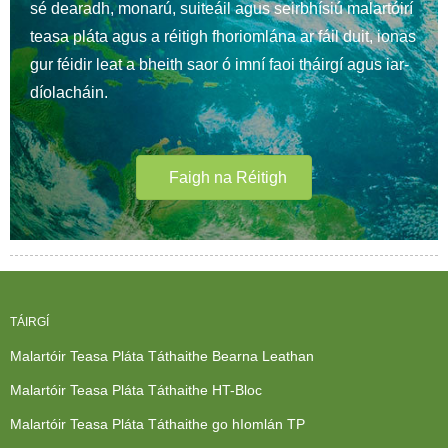
sé dearadh, monarú, suiteáil agus seirbhísiú malartóirí
teasa pláta agus a réitigh fhoriomlána ar fáil duit, ionas
gur féidir leat a bheith saor ó imní faoi tháirgí agus iar-
díolacháin.
Faigh na Réitigh
TÁIRGÍ
Malartóir Teasa Pláta Táthaithe Bearna Leathan
Malartóir Teasa Pláta Táthaithe HT-Bloc
Malartóir Teasa Pláta Táthaithe go hIomlán TP