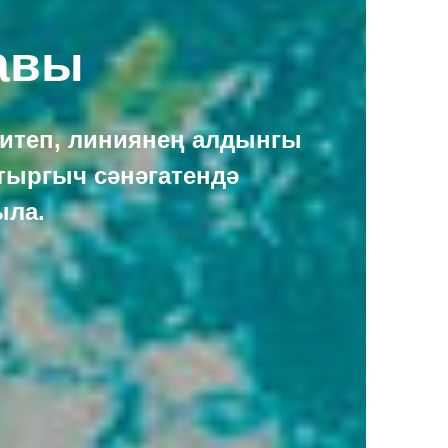
авы
 итеп, линиянең алдынгы
тыргыч сәнәгатендә
ыла.