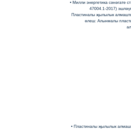
• Милли энергетика сәнәгате с
47004.1-2017) эшләүг
Пластиналы җылылык алмашты
өлеш: Алынмалы плас
а
• Пластиналы җылылык алмаш