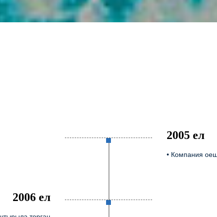
2005 ел
• Компания оеш
2006 ел
ыштырыла торган