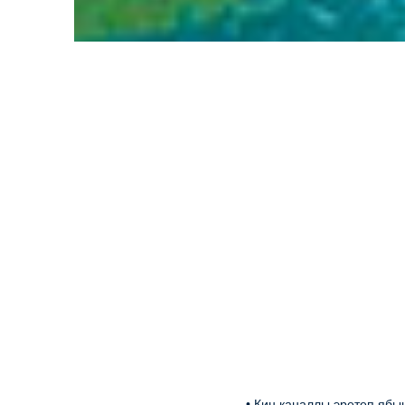
• Киң каналлы эретеп яб