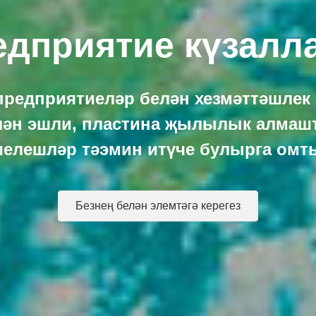
едприятие күзалл
редприятиеләр белән хезмәттәшлек
лән эшли, пластина җылылык алмаш
елешләр тәэмин итүче булырга омт
Безнең белән элемтәгә керегез