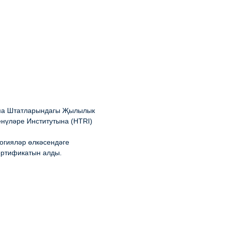
ма Штатларындагы Җылылык
нүләре Институтына (HTRI)
огияләр өлкәсендәге
ертификатын алды.