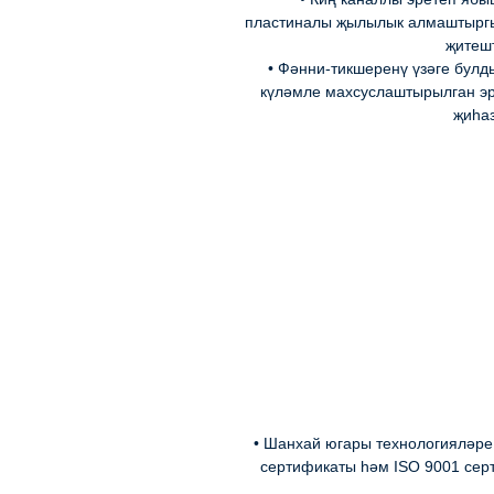
пластиналы җылылык алмаштырг
җитеш
• Фәнни-тикшеренү үзәге бул
күләмле махсуслаштырылган э
җиһа
• Шанхай югары технологияләре
сертификаты һәм ISO 9001 сер