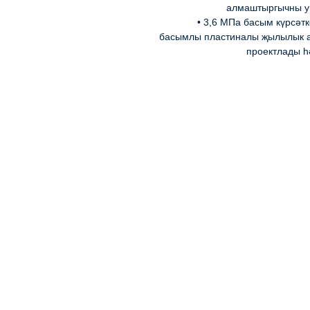
алмаштыргычны у
• 3,6 МПа басым күрсәт
басымлы пластиналы җылылык 
проектлады һ