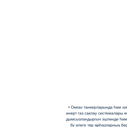
• Океан танкерларында һәм х
инерт газ саклау системалары 
дымсызландыргыч эшләнде һәм
бу әлеге төр җиһазларның бе