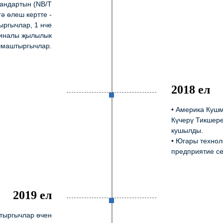
тандартын (NB/T
ә өлеш кертте -
ргычлар, 1 нче
тиналы җылылык
лмаштыргычлар.
2018 ел
• Америка Куш
Күчерү Тикшере
кушылды.
• Югары технол
предприятие с
2019 ел
тыргычлар өчен