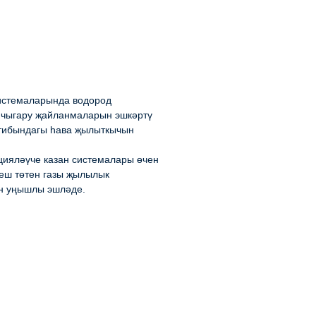
системаларында водород
 чыгару җайланмаларын эшкәртү
 тибындагы һава җылыткычын
цияләүче казан системалары өчен
еш төтен газы җылылык
н уңышлы эшләде.