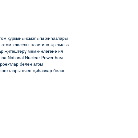
атом куркынычсызлыгы җиһазлары
лы атом класслы пластина җылылык
р җитештерү мөмкинлегенә ия
ina National Nuclear Power һәм
роектлар белән атом
роектлары өчен җиһазлар белән