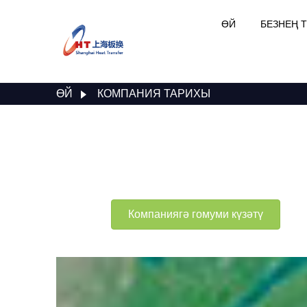
ӨЙ
БЕЗНЕҢ 
ӨЙ
КОМПАНИЯ ТАРИХЫ
Компаниягә гомуми күзәтү