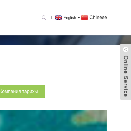
Chinese
English
Компания тарихы