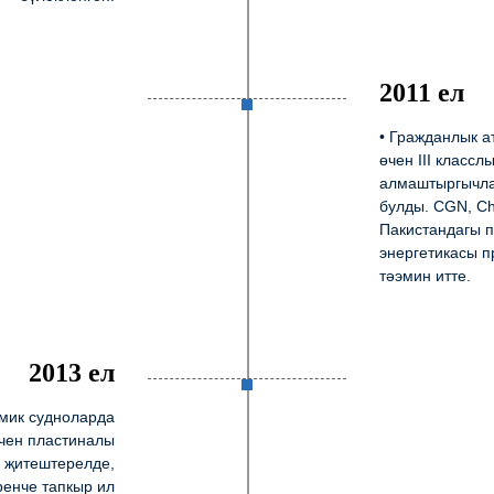
2011 ел
• Гражданлык 
өчен III класс
алмаштыргычла
булды. CGN, Ch
Пакистандагы п
энергетикасы п
тәэмин итте.
2013 ел
имик судноларда
өчен пластиналы
 җитештерелде,
ренче тапкыр ил