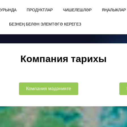
ТУРЫНДА
ПРОДУКТЛАР
ЧИШЕЛЕШЛӘР
ЯҢАЛЫКЛАР
БЕЗНЕҢ БЕЛӘН ЭЛЕМТӘГӘ КЕРЕГЕЗ
Компания тарихы
Компания мәдәнияте