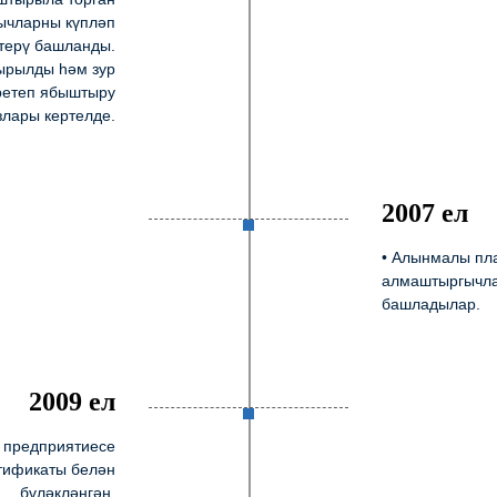
ычларны күпләп
терү башланды.
дырылды һәм зур
ретеп ябыштыру
злары кертелде.
2007 ел
• Алынмалы пл
алмаштыргычла
башладылар.
2009 ел
 предприятиесе
тификаты белән
бүләкләнгән.