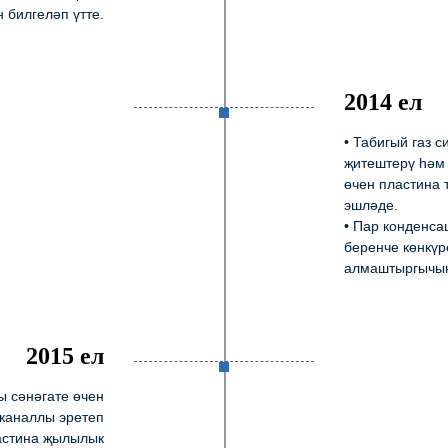
 билгеләп үтте.
2014 ел
• Табигый газ 
җитештерү һәм
өчен пластина
эшләде.
• Пар конденса
беренче көнкүр
алмаштыргычы
2015 ел
ы сәнәгате өчен
 каналлы эретеп
астина җылылык