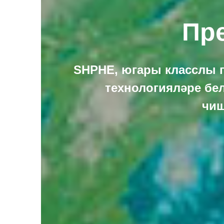
Пр
SHPHE, югары класслы п
технологияләре бе
чиш