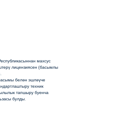
Республикасыннан махсус
штерү лицензиясен (басымлы
.
 басымы белән эшләүче
андартлаштыру техник
ылылык тапшыру буенча
ъзасы булды.