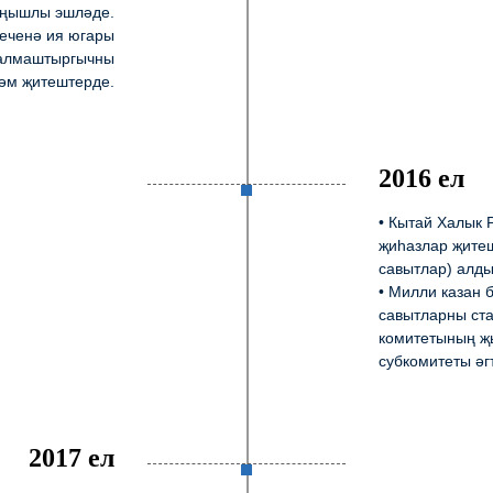
ңышлы эшләде.
кеченә ия югары
алмаштыргычны
әм җитештерде.
2016 ел
• Кытай Халык 
җиһазлар җите
савытлар) алды
• Милли казан
савытларны ст
комитетының җ
субкомитеты әг
2017 ел