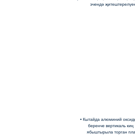
эчендә җитештерелүен
• Кытайда алюминий оксид
беренче вертикаль киң
ябыштырыла торган пл