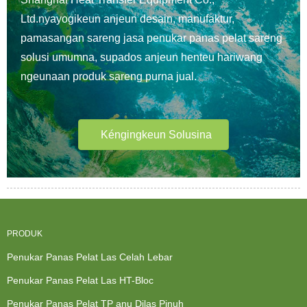
Ltd.
nyayogikeun anjeun desain, manufaktur,
pamasangan sareng jasa penukar panas pelat sareng
solusi umumna, supados anjeun henteu hariwang
ngeunaan produk sareng purna jual.
Kéngingkeun Solusina
PRODUK
Penukar Panas Pelat Las Celah Lebar
Penukar Panas Pelat Las HT-Bloc
Penukar Panas Pelat TP anu Dilas Pinuh