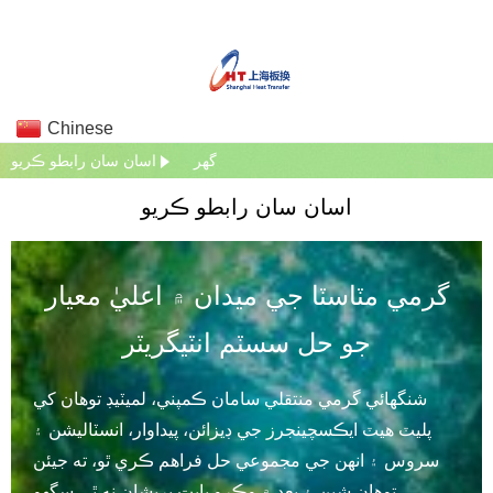
Chinese
گھر
اسان سان رابطو ڪريو
اسان سان رابطو ڪريو
گرمي مٽاسٽا جي ميدان ۾ اعليٰ معيار
جو حل سسٽم انٽيگريٽر
شنگھائي گرمي منتقلي سامان ڪمپني، لميٽيڊ
توهان کي
پليٽ هيٽ ايڪسچينجرز جي ڊيزائن، پيداوار، انسٽاليشن ۽
سروس ۽ انهن جي مجموعي حل فراهم ڪري ٿو، ته جيئن
توهان شين ۽ بعد ۾ وڪرو بابت پريشان نه ٿي سگهو.