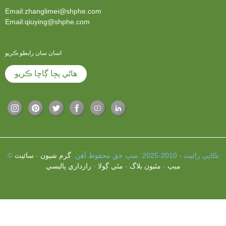
Email:zhanglimei@shphe.com
Email:qiuying@shphe.com
اسان سان رابطو ڪريو
هاڻي پڇا ڳاڇا ڪريو
© ڪاپي رائيٽ - 2010-2025: سڀ حق محفوظ آهن.
گرم شيون
-
سائيٽ
ميپ
-
مٿيون بلاگ
-
مٿي ڳولا
-
رازداري پاليسي