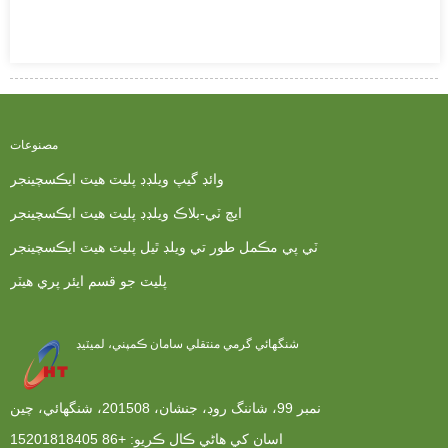
مصنوعات
وائڊ گيپ ويلڊڊ پليٽ هيٽ ايڪسچينجر
ايڇ ٽي-بلاڪ ويلڊڊ پليٽ هيٽ ايڪسچينجر
ٽي پي مڪمل طور تي ويلڊ ٿيل پليٽ هيٽ ايڪسچينجر
پليٽ جو قسم ايئر پري هيٽر
شنگھائي گرمي منتقلي سامان ڪمپني، لميٽيڊ
نمبر 99، شاننگ روڊ، جنشان، 201508، شنگھائي، چين
اسان کي هاڻي ڪال ڪريو:
+86 15201818405