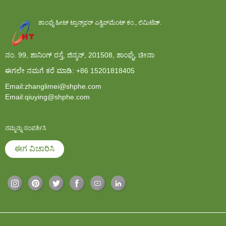
ಶಾಂಘೈ ಹೀಟ್ ಟ್ರಾನ್ಸ್‌ಫರ್ ಎಕ್ವಿಪ್‌ಮೆಂಟ್ ಕಂ., ಲಿಮಿಟೆಡ್.
ನಂ. 99, ಶಾನಿಂಗ್ ರಸ್ತೆ, ಜಿನ್ಶನ್, 201508, ಶಾಂಘೈ, ಚೀನಾ
ಈಗಲೇ ನಮಗೆ ಕರೆ ಮಾಡಿ:
+86 15201818405
Email:zhanglimei@shphe.com
Email:qiuying@shphe.com
ನಮ್ಮನ್ನು ಸಂಪರ್ಕಿಸಿ
ಈಗ ವಿಚಾರಿಸಿ