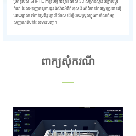
ប្រព័ន្ធរបស់ SHPHE គាំទ្របច្ចេកវិទ្យាឌីជីថល 3D សម្រាប់ស្ថានីយ៍ផ្លាស់ប្តូរ
កំដៅ ដែលអនុញ្ញាតឱ្យការជូនដំណឹងអំពីកំហុស និងព័ត៌មានកែតម្រូវត្រូវបានផ្ញើ
ដោយផ្ទាល់ទៅកាន់ប្រព័ន្ធភ្លោះឌីជីថល ដើម្បីងាយស្រួលក្នុងការកំណត់អត្ត
សញ្ញាណតំបន់ដែលមានបញ្ហា។
ពាក្យសុំករណី