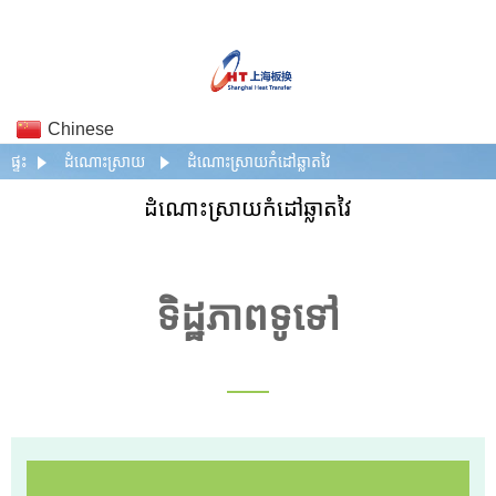
Chinese
ផ្ទះ
ដំណោះស្រាយ
ដំណោះស្រាយកំដៅឆ្លាតវៃ
ដំណោះស្រាយកំដៅឆ្លាតវៃ
ទិដ្ឋភាពទូទៅ