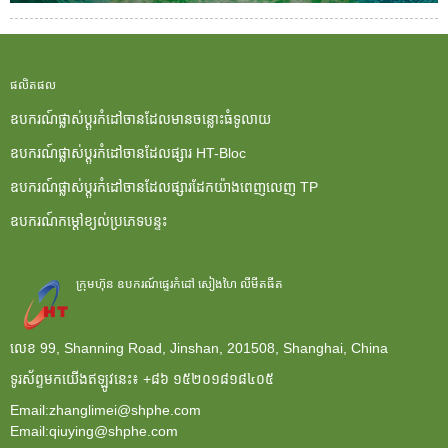
ផលិតផល
ឧបករណ៍ផ្លាស់ប្តូរកំដៅចានដែលមានចន្លោះធំទូលាយ
ឧបករណ៍ផ្លាស់ប្តូរកំដៅចានដែលផ្សារ HT-Bloc
ឧបករណ៍ផ្លាស់ប្តូរកំដៅចានដែលផ្សារដែកយ៉ាងពេញលេញ TP
ឧបករណ៍កម្តៅខ្យល់ប្រភេទបន្ទះ
ក្រុមហ៊ុន ឧបករណ៍ផ្ទេរកំដៅ សៀងហៃ លីមីតធីត
លេខ 99, Shanning Road, Jinshan, 201508, Shanghai, China
ទូរស័ព្ទមកយើងឥឡូវនេះ៖
+៨៦ ១៥២០១៨១៨៤០៥
Email:zhanglimei@shphe.com
Email:qiuying@shphe.com