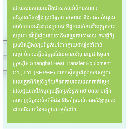
ដោយសារការយល់ដឹងជាសកលអំពីការការពារ
បរិស្ថានកើនឡើង ប្រសិទ្ធភាពថាមពល និងការកាត់បន្ថយ
ការបំភាយឧស្ម័នបានក្លាយជាទិដ្ឋភាពសំខាន់នៃវឌ្ឍនភាព
សង្គម។ ដើម្បីឆ្លើយតបទៅនឹងតម្រូវការទាំងនេះ ការធ្វើឱ្យ
ប្រសើរឡើងនូវប្រព័ន្ធកំដៅបានក្លាយជារឿងចាំបាច់
សម្រាប់ការបង្កើតទីក្រុងដែលមានបរិស្ថានល្អជាងមុន។
ក្រុមហ៊ុន Shanghai Heat Transfer Equipment
Co., Ltd. (SHPHE) បានបង្កើតប្រព័ន្ធឯកទេសមួយ
ដែលត្រួតពិនិត្យទិន្នន័យកំដៅតាមពេលវេលាជាក់ស្តែង
ដែលជួយអាជីវកម្មឱ្យបង្កើនប្រសិទ្ធភាពថាមពល បង្កើន
ការពេញចិត្តរបស់អតិថិជន និងគាំទ្រដល់ការអភិវឌ្ឍប្រកប
ដោយចីរភាពនៃឧស្សាហកម្មកំដៅ។