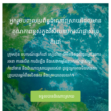
អ្នករួមបញ្ចូលប្រព័ន្ធដំណោះស្រាយដែលមាន
គុណភាពខ្ពស់ក្នុងវិស័យឧបករណ៍ផ្លាស់ប្តូរ
កំដៅ
ក្រុមហ៊ុន ឧបករណ៍ផ្ទេរកំដៅ សៀងហៃ លីមីតធីត
ផ្តល់ជូនអ្នកនូវការ
រចនា ការផលិត ការដំឡើង និងសេវាកម្មនៃឧបករណ៍ផ្លាស់ប្តូរ
កំដៅចាន និងដំណោះស្រាយរួមរបស់វា ដូច្នេះអ្នកអាចមិនមានការ
ព្រួយបារម្ភអំពីផលិតផល និងក្រោយពេលលក់។
ទទួលបានដំណោះស្រាយ