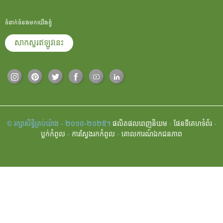
ទំនាក់ទំនងមកយើងខ្ញុំ
សាកសួរឥឡូវនេះ
© រក្សាសិទ្ធិគ្រប់យ៉ាង - ២០១០-២០២៥។
ផលិតផលពេញនិយម
-
ផែនទីគេហទំព័រ
-
ប្លក់​កំពូល
-
ការស្វែងរកកំពូល
-
គោលការណ៍ឯកជនភាព