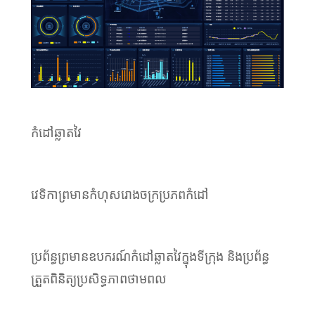
កំដៅឆ្លាតវៃ
វេទិកាព្រមានកំហុសរោងចក្រប្រភពកំដៅ
ប្រព័ន្ធព្រមានឧបករណ៍កំដៅឆ្លាតវៃក្នុងទីក្រុង និងប្រព័ន្ធ
ត្រួតពិនិត្យប្រសិទ្ធភាពថាមពល