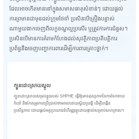
ដែលអាចកើតមាន​នៅក្នុង​សមាសធាតុ​សំខាន់ៗ ដោយផ្តល់​
ការព្រមាន​ជាមុន​ដល់​ក្រុម​ថែទាំ ប្រសិនបើ​គ្រឿងបន្លាស់​
ណាមួយ​ងាកចេញពី​លក្ខខណ្ឌ​ល្អប្រសើរ ឬ​ត្រូវការ​ការជំនួស។
ប្រសិនបើ​មានការគំរាមកំហែង​ដល់​សុវត្ថិភាព​ប្រតិបត្តិការ
ប្រព័ន្ធ​នឹងចេញ​បញ្ជា​ការពារ​ដើម្បី​ការពារ​គ្រោះថ្នាក់។
ក្បួនដោះស្រាយស្នូល
ក្បួនដោះស្រាយសម្របខ្លួនរបស់ SHPHE ធ្វើឱ្យមានតុល្យភាពនៃការចែកចាយ
កំដៅ និងកែតម្រូវការប្រើប្រាស់ថាមពលដោយស្វ័យប្រវត្តិ ដើម្បីបង្កើន
ប្រសិទ្ធភាព ដោយផ្តល់អត្ថប្រយោជន៍ហិរញ្ញវត្ថុដោយផ្ទាល់សម្រាប់សហគ្រាស។