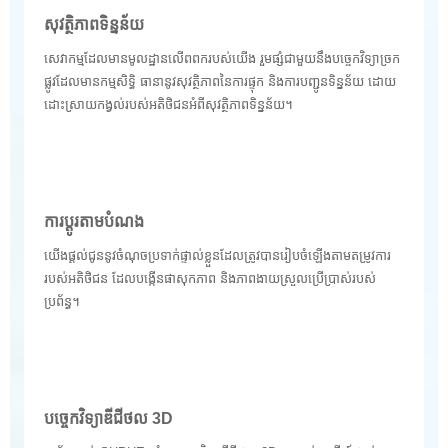
សុវត្ថិភាពទិន្នន័យ
សេវាកម្មដែលមានមូលដ្ឋានលើពពករបស់យើង រួមផ្សំជាមួយនឹងបច្ចេកវិទ្យាច្រក
ផ្លូវដែលមានកម្មសិទ្ធិ ធានានូវសុវត្ថិភាពនៃការផ្ទុក និងការបញ្ជូនទិន្នន័យ ដោយ
ដោះស្រាយកង្វល់របស់អតិថិជនអំពីសុវត្ថិភាពទិន្នន័យ។
ការប្ដូរតាមបំណង
យើងផ្តល់ជូននូវចំណុចប្រទាក់ផ្ទាល់ខ្លួនដែលត្រូវបានរៀបចំឡើងតាមតម្រូវការ
របស់អតិថិជន ដែលបង្កើនផាសុកភាព និងភាពងាយស្រួលប្រើប្រាស់របស់
ប្រព័ន្ធ។
បច្ចេកវិទ្យាឌីជីថល 3D