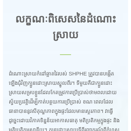
លក្ខណៈពិសេសនៃដំណោះ
ស្រាយ
ដំណោះស្រាយ​កំដៅ​ឆ្លាតវៃ​របស់ SHPHE ត្រូវបានបង្កើត
ឡើង​ជុំវិញ​ក្បួនដោះស្រាយ​ស្នូល​ពីរ។ ទីមួយ​គឺជា​ក្បួនដោះ
ស្រាយ​សម្របខ្លួន​ដែល​កែតម្រូវ​ការប្រើប្រាស់​ថាមពល​ដោយ
ស្វ័យប្រវត្តិ​ដើម្បី​កាត់បន្ថយ​ការប្រើប្រាស់​ ខណៈពេលដែល​
ធានា​បាននូវ​សីតុណ្ហភាព​ក្នុងផ្ទះ​ដែលមាន​ស្ថេរភាព។ វាធ្វើ
ដូច្នេះ​ដោយ​វិភាគ​ទិន្នន័យ​អាកាសធាតុ មតិប្រតិកម្ម​ក្នុងផ្ទះ និង​
មតិប្រតិកម្ម​ស្ថានីយ។ ក្បួនដោះស្រាយ​ទីពីរ​ព្យាករណ៍​ពី​កំហុស​