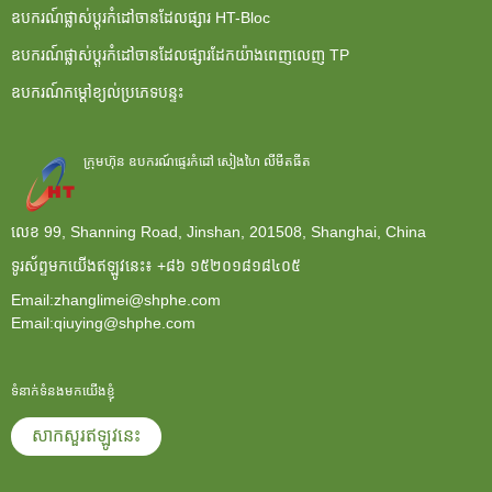
ឧបករណ៍ផ្លាស់ប្តូរកំដៅចានដែលផ្សារ HT-Bloc
ឧបករណ៍ផ្លាស់ប្តូរកំដៅចានដែលផ្សារដែកយ៉ាងពេញលេញ TP
ឧបករណ៍កម្តៅខ្យល់ប្រភេទបន្ទះ
ក្រុមហ៊ុន ឧបករណ៍ផ្ទេរកំដៅ សៀងហៃ លីមីតធីត
លេខ 99, Shanning Road, Jinshan, 201508, Shanghai, China
ទូរស័ព្ទមកយើងឥឡូវនេះ៖
+៨៦ ១៥២០១៨១៨៤០៥
Email:zhanglimei@shphe.com
Email:qiuying@shphe.com
ទំនាក់ទំនងមកយើងខ្ញុំ
សាកសួរឥឡូវនេះ