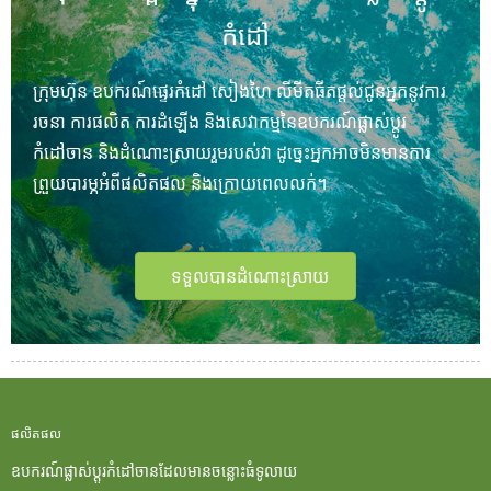
កំដៅ
ក្រុមហ៊ុន ឧបករណ៍ផ្ទេរកំដៅ សៀងហៃ លីមីតធីត
ផ្តល់ជូនអ្នកនូវការ
រចនា ការផលិត ការដំឡើង និងសេវាកម្មនៃឧបករណ៍ផ្លាស់ប្តូរ
កំដៅចាន និងដំណោះស្រាយរួមរបស់វា ដូច្នេះអ្នកអាចមិនមានការ
ព្រួយបារម្ភអំពីផលិតផល និងក្រោយពេលលក់។
ទទួលបានដំណោះស្រាយ
ផលិតផល
ឧបករណ៍ផ្លាស់ប្តូរកំដៅចានដែលមានចន្លោះធំទូលាយ