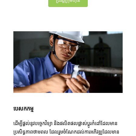
ប្រវត្តិក្រុមហ៊ុន
បេសកកម្ម
ដើម្បីផ្តល់នូវបច្ចេកវិទ្យា និងផលិតផលផ្លាស់ប្តូរកំដៅដែលមាន
ប្រសិទ្ធភាពថាមពល ដែលរួមចំណែកដល់ការអភិវឌ្ឍដែលមាន