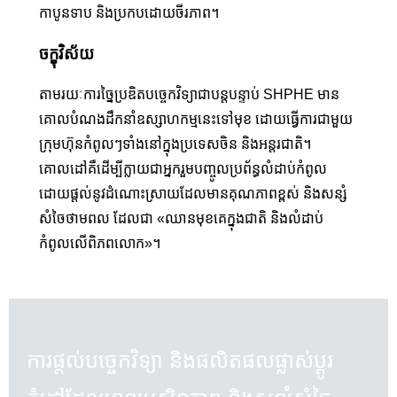
កាបូនទាប និងប្រកបដោយចីរភាព។
ចក្ខុវិស័យ
តាមរយៈការច្នៃប្រឌិតបច្ចេកវិទ្យាជាបន្តបន្ទាប់ SHPHE មាន
គោលបំណងដឹកនាំឧស្សាហកម្មនេះទៅមុខ ដោយធ្វើការជាមួយ
ក្រុមហ៊ុនកំពូលៗទាំងនៅក្នុងប្រទេសចិន និងអន្តរជាតិ។
គោលដៅគឺដើម្បីក្លាយជាអ្នករួមបញ្ចូលប្រព័ន្ធលំដាប់កំពូល
ដោយផ្តល់នូវដំណោះស្រាយដែលមានគុណភាពខ្ពស់ និងសន្សំ
សំចៃថាមពល ដែលជា «ឈានមុខគេក្នុងជាតិ និងលំដាប់
កំពូលលើពិភពលោក»។
ការផ្តល់បច្ចេកវិទ្យា និងផលិតផលផ្លាស់ប្តូរ