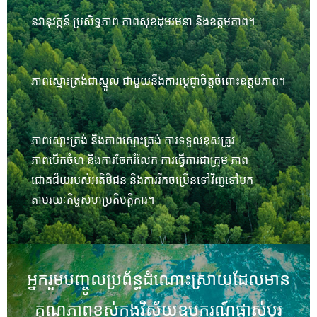
នវានុវត្តន៍ ប្រសិទ្ធភាព ភាពសុខដុមរមនា និងឧត្តមភាព។
ភាពស្មោះត្រង់ជាស្នូល ជាមួយនឹងការប្តេជ្ញាចិត្តចំពោះឧត្តមភាព។
ភាពស្មោះត្រង់ និងភាពស្មោះត្រង់ ការទទួលខុសត្រូវ
ភាពបើកចំហ និងការចែករំលែក ការធ្វើការជាក្រុម ភាព
ជោគជ័យរបស់អតិថិជន និងការរីកចម្រើនទៅវិញទៅមក
តាមរយៈកិច្ចសហប្រតិបត្តិការ។
អ្នករួមបញ្ចូលប្រព័ន្ធដំណោះស្រាយដែលមាន
គុណភាពខ្ពស់ក្នុងវិស័យឧបករណ៍ផ្លាស់ប្តូរ