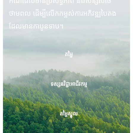
កំដៅដែលមានប្រសិទ្ធភាព និងសន្សំសំចៃ
ថាមពល ដើម្បីលើកកម្ពស់ការអភិវឌ្ឍបៃតង
ដែលមានកាបូនទាប។
តម្លៃ
ទស្សនវិជ្ជាអាជីវកម្ម
តម្លៃស្នូល