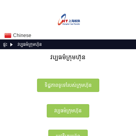
Chinese
ផ្ទះ
វប្បធម៌ក្រុមហ៊ុន
វប្បធម៌ក្រុមហ៊ុន
ទិដ្ឋភាពទូទៅរបស់ក្រុមហ៊ុន
វប្បធម៌ក្រុមហ៊ុន