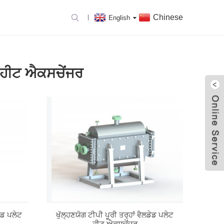
Chinese
English
ੇਟ ਹੀਟ ਐਕਸਚੇਂਜਰ
ਟ ਹੀਟ ਐਕਸਚੇਂਜਰ
ੇਡ ਪਲੇਟ
ਖੁੱਲ੍ਹਣਯੋਗ ਟੀਪੀ ਪੂਰੀ ਤਰ੍ਹਾਂ ਵੈਲਡੇਡ ਪਲੇਟ
ਹੀਟ ਐਕਸਚੇਂਜਰ