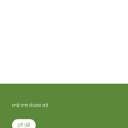
ਸਾਡੇ ਨਾਲ ਸੰਪਰਕ ਕਰੋ
ਹੁਣੇ ਪੁੱਛੋ